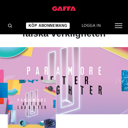
ALBUMRECENSION
Sätter fingret på den
KÖP ABONNEMANG
LOGGA IN
falska verkligheten