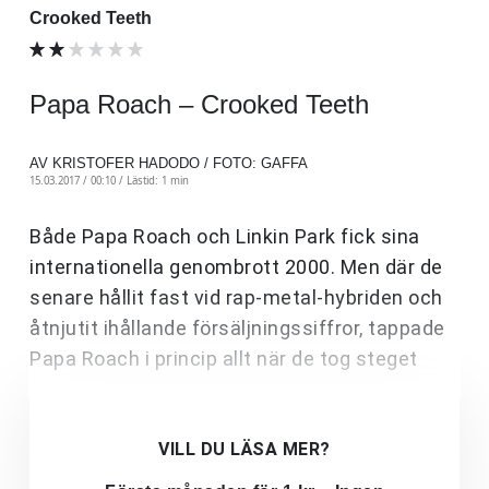
Crooked Teeth
Papa Roach – Crooked Teeth
AV KRISTOFER HADODO / FOTO: GAFFA
15.03.2017 / 00:10 /
Lästid: 1 min
Både Papa Roach och Linkin Park fick sina
internationella genombrott 2000. Men där de
senare hållit fast vid rap-metal-hybriden och
åtnjutit ihållande försäljningssiffror, tappade
Papa Roach i princip allt när de tog steget
VILL DU LÄSA MER?