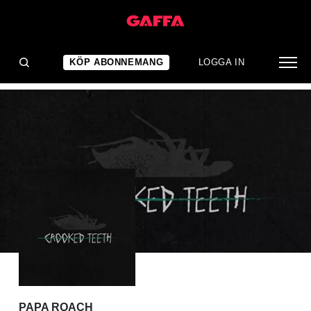
ALBUMRECENSION
13 mello-värdiga bidrag
KÖP ABONNEMANG
LOGGA IN
PAPA ROACH