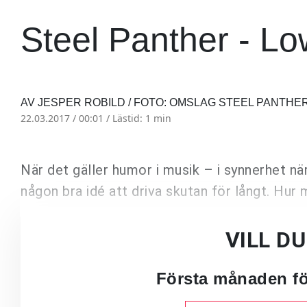
Steel Panther - L
AV JESPER ROBILD / FOTO: OMSLAG STEEL PANTHE
22.03.2017 / 00:01 /
Lästid: 1 min
När det gäller humor i musik – i synnerhet nä
någon bra idé att driva skutan för långt. Hur
VILL D
Första månaden för