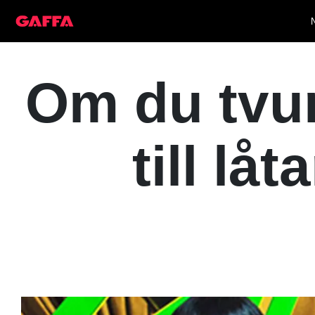
Om du tvun
till l