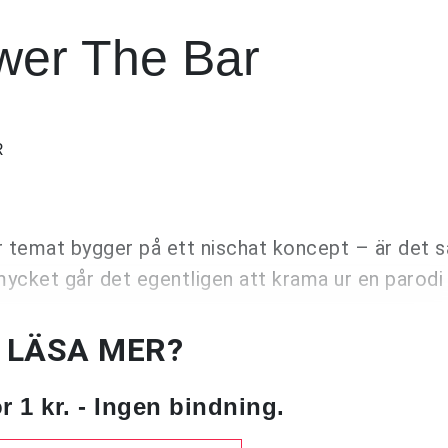
ower The Bar
R
r temat bygger på ett nischat koncept – är det s
 mycket går det egentligen att krama ur en parodi
U LÄSA MER?
 1 kr. - Ingen bindning.