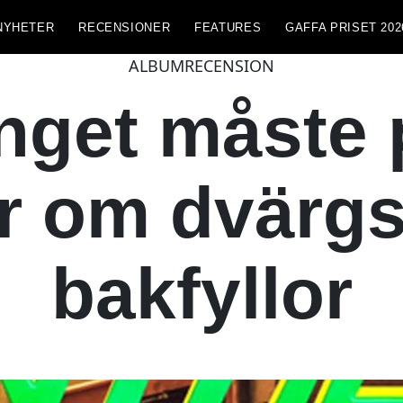
NYHETER
RECENSIONER
FEATURES
GAFFA PRISET 202
ALBUMRECENSION
get måste 
åtar om dvärg
bakfyllor