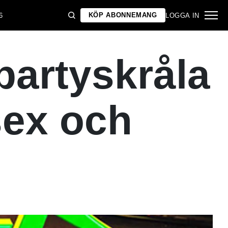
KÖP ABONNEMANG
6
LOGGA IN
partyskråla
sex och