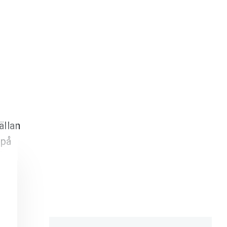
ällan
 på