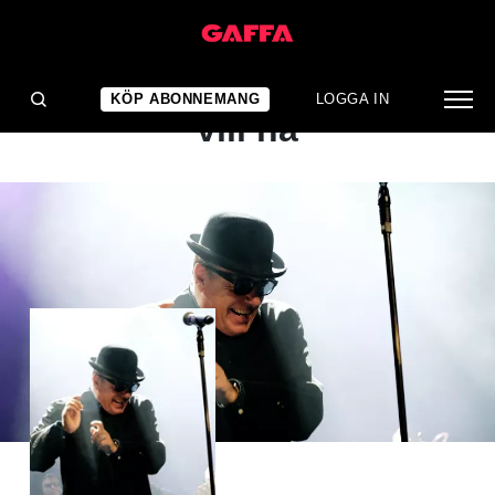
ALBUMRECENSION
Det här är precis vad alla
KÖP ABONNEMANG
LOGGA IN
vill ha