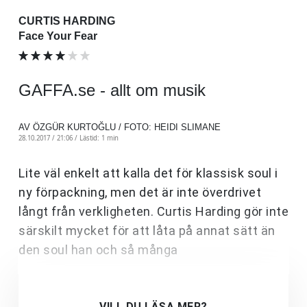
CURTIS HARDING
Face Your Fear
GAFFA.se - allt om musik
AV ÖZGÜR KURTOĞLU / FOTO: HEIDI SLIMANE
28.10.2017 / 21:06 /
Lästid: 1 min
Lite väl enkelt att kalla det för klassisk soul i
ny förpackning, men det är inte överdrivet
långt från verkligheten. Curtis Harding gör inte
särskilt mycket för att låta på annat sätt än
den soul han och så många
VILL DU LÄSA MER?