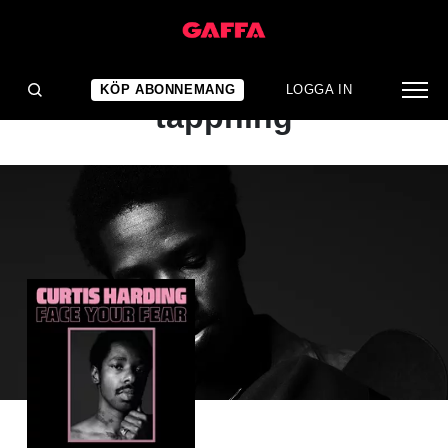
ALBUMRECENSION
Klassisk soul i modern
KÖP ABONNEMANG
LOGGA IN
tappning