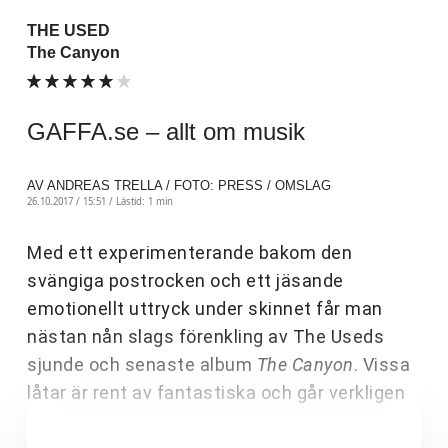
THE USED
The Canyon
GAFFA.se – allt om musik
AV ANDREAS TRELLA / FOTO: PRESS / OMSLAG
26.10.2017 / 15:51 /
Lästid: 1 min
Med ett experimenterande bakom den
svängiga postrocken och ett jäsande
emotionellt uttryck under skinnet får man
nästan nån slags förenkling av The Useds
sjunde och senaste album
The Canyon
. Vissa
låtar är rent av fantastiska och går verkligen