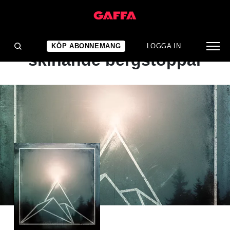
ALBUMRECENSION
Oväntat djup under
KÖP ABONNEMANG
LOGGA IN
skinande bergstoppar