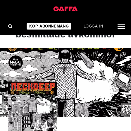
ALBUMRECENSION
Musik för alla pubertets-
KÖP ABONNEMANG
LOGGA IN
besmittade avkommor