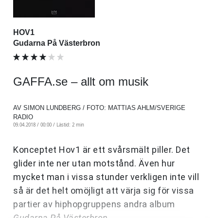
HOV1
Gudarna På Västerbron
GAFFA.se – allt om musik
AV SIMON LUNDBERG / FOTO: MATTIAS AHLM/SVERIGE
RADIO
09.04.2018 / 00:00 /
Lästid: 2 min
Konceptet Hov1 är ett svårsmält piller. Det
glider inte ner utan motstånd. Även hur
mycket man i vissa stunder verkligen inte vill
så är det helt omöjligt att värja sig för vissa
partier av hiphopgruppens andra album
Gudarna På Västerbron
.