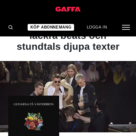
ALBUMRECENSION
Krossar jantelagen med
KÖP ABONNEMANG
LOGGA IN
läckra beats och
stundtals djupa texter