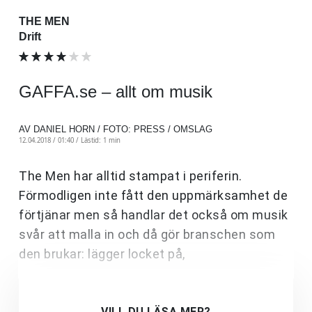
THE MEN
Drift
GAFFA.se – allt om musik
AV DANIEL HORN / FOTO: PRESS / OMSLAG
12.04.2018 / 01:40 /
Lästid: 1 min
The Men har alltid stampat i periferin.
Förmodligen inte fått den uppmärksamhet de
förtjänar men så handlar det också om musik
svår att malla in och då gör branschen som
den brukar: lägger locket på,
VILL DU LÄSA MER?