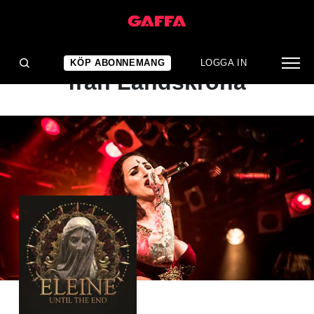
ALBUMRECENSION
Välsnidad symfonimetal
KÖP ABONNEMANG
LOGGA IN
från Landskrona