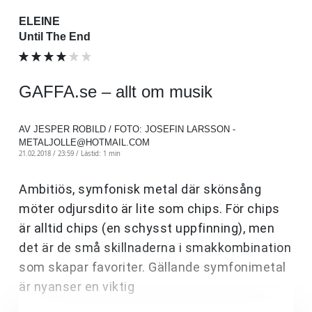
ELEINE
Until The End
GAFFA.se – allt om musik
AV JESPER ROBILD / FOTO: JOSEFIN LARSSON -
METALJOLLE@HOTMAIL.COM
21.02.2018 / 23:59 /
Lästid: 1 min
Ambitiös, symfonisk metal där skönsång
möter odjursdito är lite som chips. För chips
är alltid chips (en schysst uppfinning), men
det är de små skillnaderna i smakkombination
som skapar favoriter. Gällande symfonimetal
är nyanser en viktig