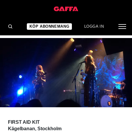
KONSERTRECENSION
En kväll god som guld
KÖP ABONNEMANG
LOGGA IN
FIRST AID KIT
Kägelbanan, Stockholm