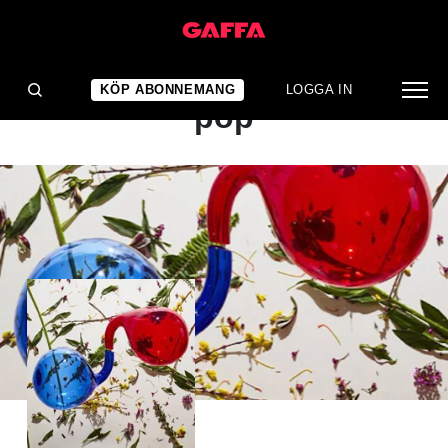
ALBUMRECENSION
Från melankoli till peppig
KÖP ABONNEMANG
LOGGA IN
pop