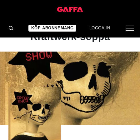
ALBUMRECENSION
En ping-pongande
KÖP ABONNEMANG
LOGGA IN
Kraftwerk-soppa