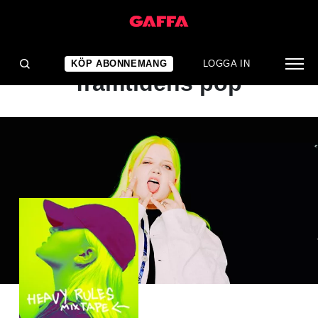
ALBUMRECENSION
Kommer att forma
KÖP ABONNEMANG
LOGGA IN
framtidens pop