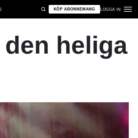
KÖP ABONNEMANG
6
LOGGA IN
 den heliga