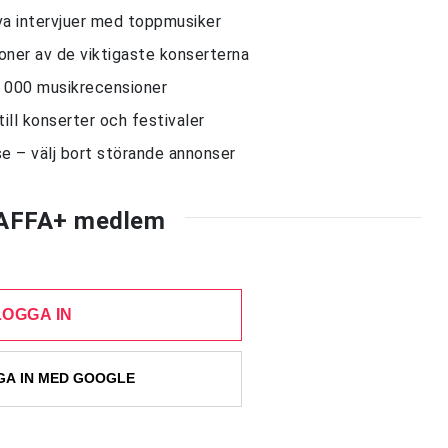
siva intervjuer med toppmusiker
sioner av de viktigaste konserterna
10 000 musikrecensioner
till konserter och festivaler
e – välj bort störande annonser
AFFA+ medlem
LOGGA IN
A IN MED GOOGLE