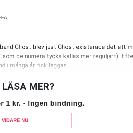
FFA
band Ghost blev just Ghost existerade det ett m
som de numera tycks kallas mer reguljärt). Efte
d i många år fick läggas
U LÄSA MER?
 1 kr. - Ingen bindning.
 VIDARE NU