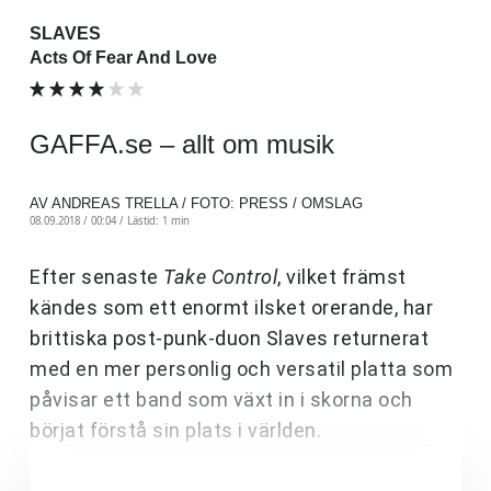
SLAVES
Acts Of Fear And Love
GAFFA.se – allt om musik
AV ANDREAS TRELLA / FOTO: PRESS / OMSLAG
08.09.2018 / 00:04 /
Lästid: 1 min
Efter senaste
Take Control
, vilket främst
kändes som ett enormt ilsket orerande, har
brittiska post-punk-duon Slaves returnerat
med en mer personlig och versatil platta som
påvisar ett band som växt in i skorna och
börjat förstå sin plats i världen.