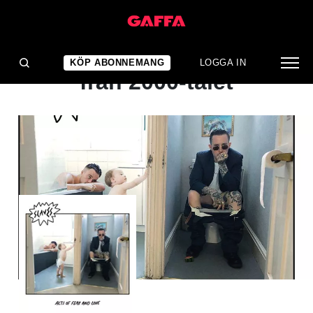
ALBUMRECENSION
Som en indiepunk-platta
KÖP ABONNEMANG
LOGGA IN
från 2000-talet