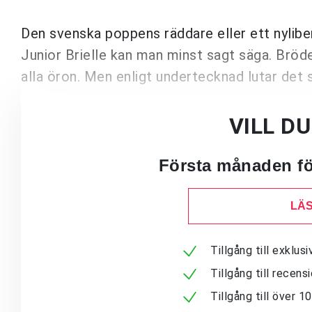
Den svenska poppens räddare eller ett nylib
Junior Brielle kan man minst sagt säga. Bröd
alla öron. Men enligt undertecknad lutar det 
VILL D
Första månaden för
LÄS
Tillgång till exklu
Tillgång till recen
Tillgång till över 