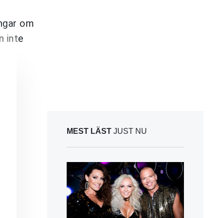
ingar om
n inte
MEST LÄST
JUST NU