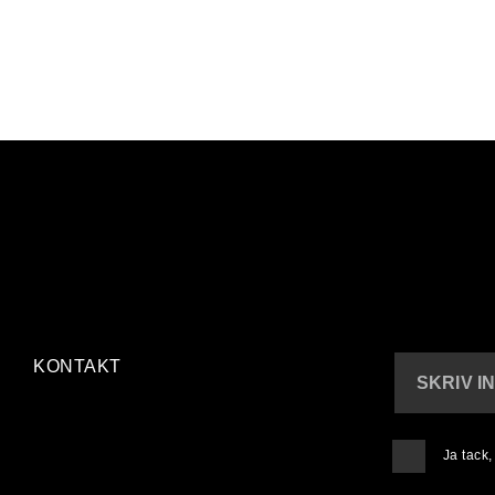
KONTAKT
SKRIV I
1
/ 11
Bröderna lever upp till hajpen
Ja tack