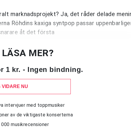
eralt marknadsprojekt? Ja, det råder delade men
erna Röhdins kaxiga syntpop passar uppenbarlige
snarare åt det första
U LÄSA MER?
 1 kr. - Ingen bindning.
 VIDARE NU
siva intervjuer med toppmusiker
sioner av de viktigaste konserterna
10 000 musikrecensioner