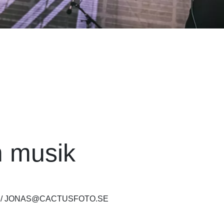
m musik
/
JONAS@CACTUSFOTO.SE