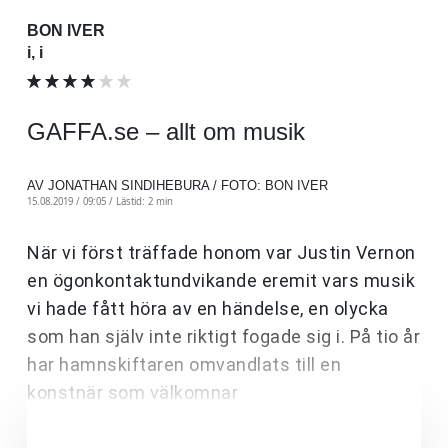
BON IVER
i, i
GAFFA.se – allt om musik
AV JONATHAN SINDIHEBURA / FOTO: BON IVER
15.08.2019 / 09:05 /
Lästid: 2 min
När vi först träffade honom var Justin Vernon
en ögonkontaktundvikande eremit vars musik
vi hade fått höra av en händelse, en olycka
som han själv inte riktigt fogade sig i. På tio år
har hamnskiftaren omvandlats till en
konstnär som välkomnar