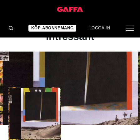
ALBUMRECENSION
Åtminstone riktigt
KÖP ABONNEMANG
LOGGA IN
intressant