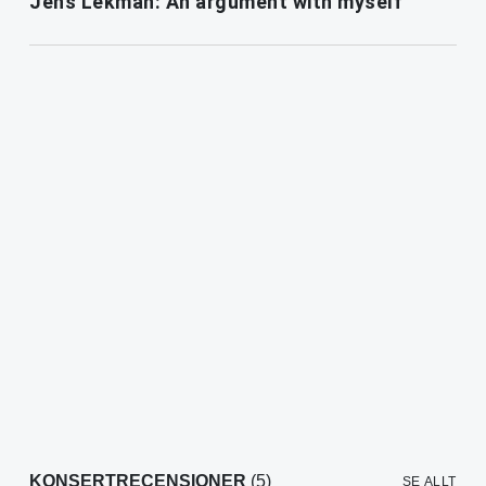
Jens Lekman: An argument with myself
KONSERTRECENSIONER
(5)
SE ALLT