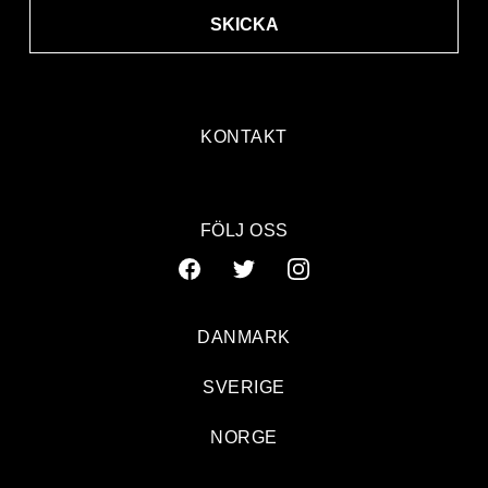
SKICKA
KONTAKT
FÖLJ OSS
DANMARK
SVERIGE
Trivselfaktor snarare än hallelujastämning
NORGE