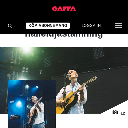
1
/ 12
ALBUMRECENSION
Trivselfaktor snarare än
KÖP ABONNEMANG
LOGGA IN
hallelujastämning
12