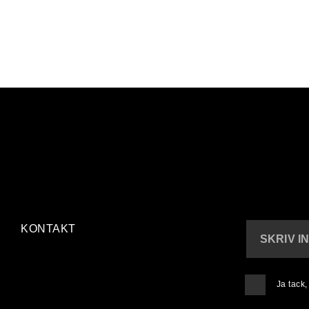
KONTAKT
SKRIV I
1
/ 10
En arbetsseger
Ja tack