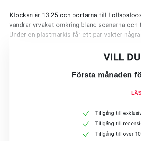
Klockan är 13.25 och portarna till Lollapalooz
vandrar yrvaket omkring bland scenerna och fu
Under en plastmarkis får ett par vakter några
VILL D
Första månaden för
LÄS
Tillgång till exklu
Tillgång till recen
Tillgång till över 