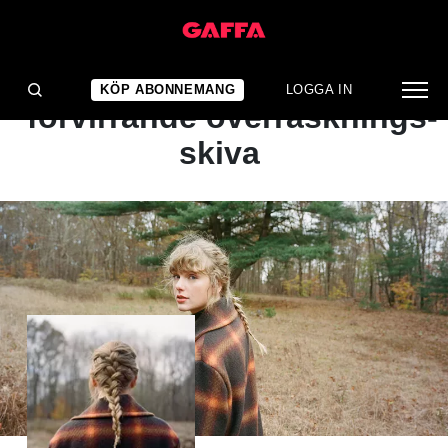
ALBUMRECENSION
Ännu en njutbar och
KÖP ABONNEMANG
LOGGA IN
förvirrande överrasknings-
skiva