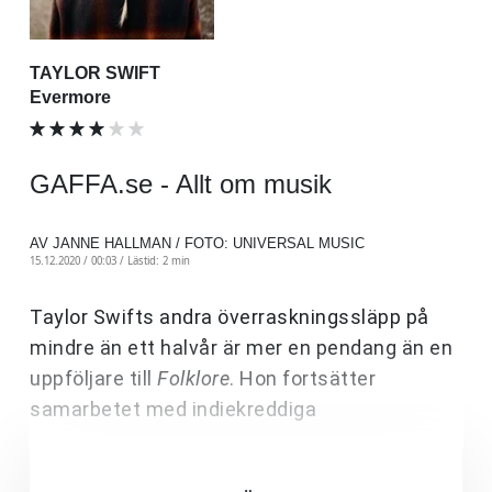
TAYLOR SWIFT
Evermore
GAFFA.se - Allt om musik
AV JANNE HALLMAN / FOTO: UNIVERSAL MUSIC
15.12.2020 / 00:03 /
Lästid: 2 min
Taylor Swifts andra överraskningssläpp på
mindre än ett halvår är mer en pendang än en
uppföljare till
Folklore
. Hon fortsätter
samarbetet med
indiekreddiga