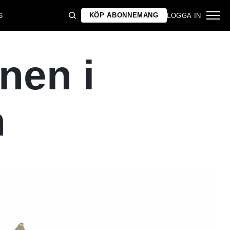
KÖP ABONNEMANG
6
LOGGA IN
nen i
n