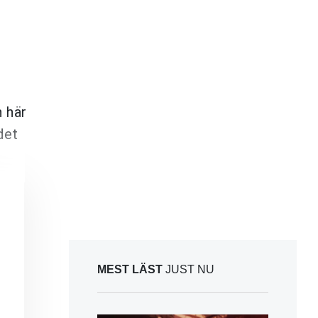
n här
det
MEST LÄST
JUST NU