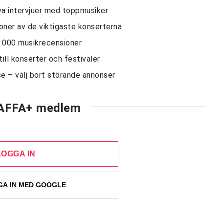
siva intervjuer med toppmusiker
sioner av de viktigaste konserterna
10 000 musikrecensioner
till konserter och festivaler
e – välj bort störande annonser
AFFA+ medlem
LOGGA IN
A IN MED GOOGLE