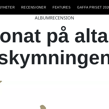
NYHETER
RECENSIONER
FEATURES
GAFFA PRISET 202
ALBUMRECENSION
nat på alta
skymninge