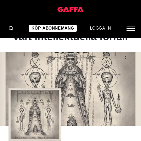
ALBUMRECENSION
Domedagsalbumet om
KÖP ABONNEMANG
LOGGA IN
vårt intellektuella förfall