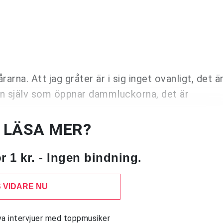
rna. Att jag gråter är i sig inget ovanligt, det ä
nen själv som öppnar dammluckorna, det är
U LÄSA MER?
 1 kr. - Ingen bindning.
 VIDARE NU
siva intervjuer med toppmusiker