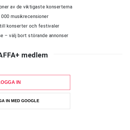
sioner av de viktigaste konserterna
10 000 musikrecensioner
till konserter och festivaler
e – välj bort störande annonser
AFFA+ medlem
LOGGA IN
A IN MED GOOGLE