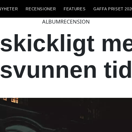
NYHETER
RECENSIONER
FEATURES
GAFFA PRISET 202
ALBUMRECENSION
skickligt me
svunnen ti