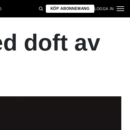
KÖP ABONNEMANG
6
LOGGA IN
d doft av
d