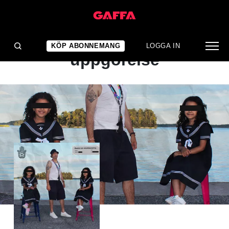
ALBUMRECENSION
Svek, skuld och
KÖP ABONNEMANG
LOGGA IN
uppgörelse