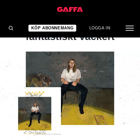
ALBUMRECENSION
Personligt, mörkt och så
KÖP ABONNEMANG
LOGGA IN
fantastiskt vackert