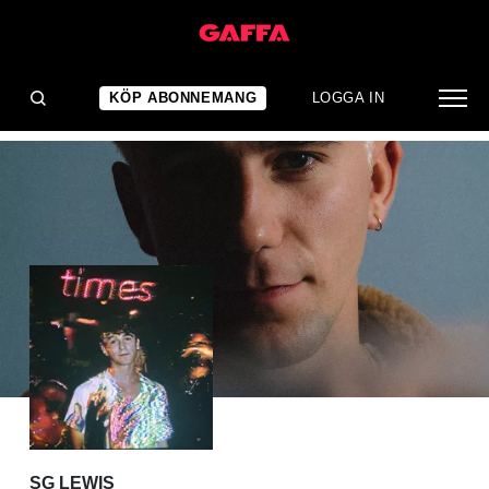
ALBUMRECENSION
En välbehövlig eskapism
KÖP ABONNEMANG
LOGGA IN
SG LEWIS