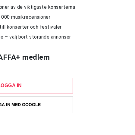
sioner av de viktigaste konserterna
10 000 musikrecensioner
till konserter och festivaler
e – välj bort störande annonser
AFFA+ medlem
LOGGA IN
A IN MED GOOGLE