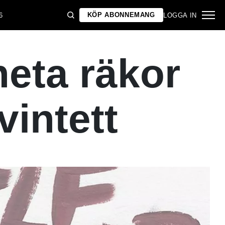
KÖP ABONNEMANG
6
LOGGA IN
heta räkor
vintett