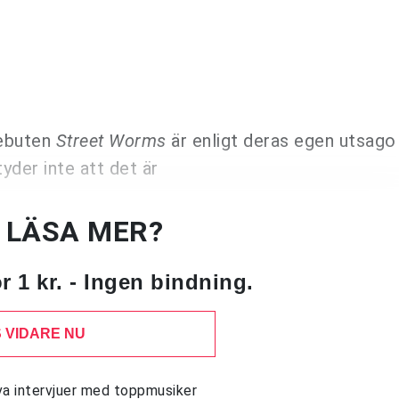
debuten
Street Worms
är enligt deras egen utsago
der inte att det är
U LÄSA MER?
 1 kr. - Ingen bindning.
 VIDARE NU
siva intervjuer med toppmusiker