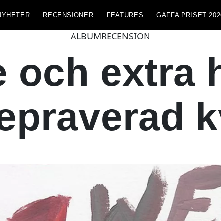
NYHETER
RECENSIONER
FEATURES
GAFFA PRISET 202
ALBUMRECENSION
 och extra 
epraverad k