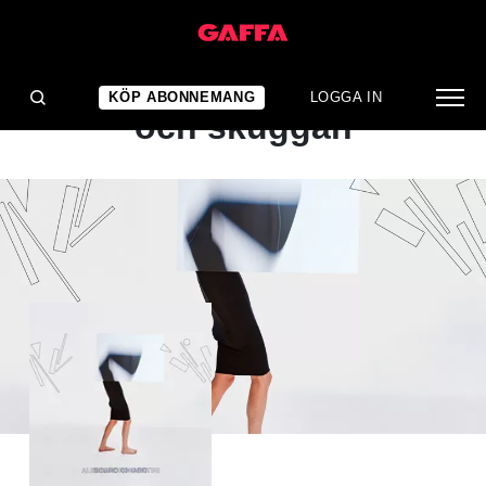
ALBUMRECENSION
Ambiensen mellan ljuset
KÖP ABONNEMANG
LOGGA IN
och skuggan