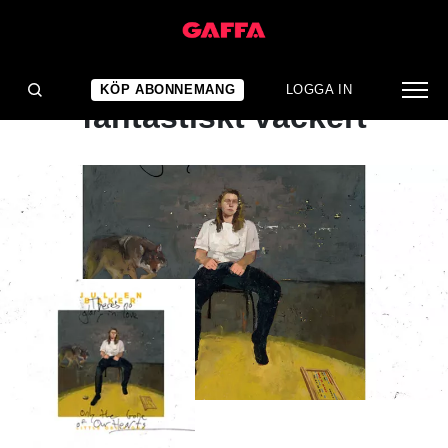
ALBUMRECENSION
Personligt, mörkt och så
KÖP ABONNEMANG
LOGGA IN
fantastiskt vackert