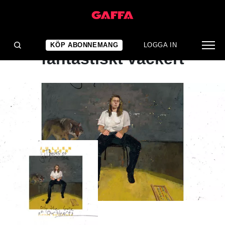
ALBUMRECENSION
Personligt, mörkt och så
KÖP ABONNEMANG
LOGGA IN
fantastiskt vackert