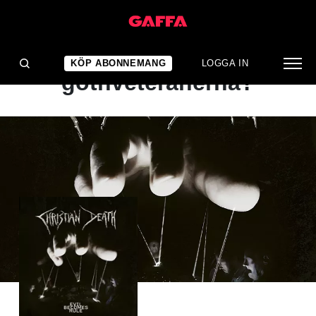
ALBUMRECENSION
Sista spiken i kistan för
KÖP ABONNEMANG
LOGGA IN
gothveteranerna?