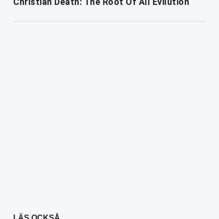
Christian Death: The Root Of All Evilution
LÄS OCKSÅ