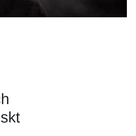
ch
skt