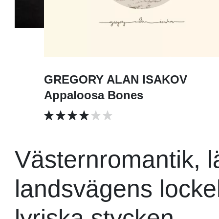
GREGORY ALAN ISAKOV
Appaloosa Bones
Västernromantik, 
landsvägens lockel
lyriska stycken.