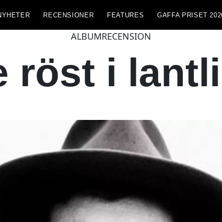
NYHETER
RECENSIONER
FEATURES
GAFFA PRISET 202
ALBUMRECENSION
röst i lantl