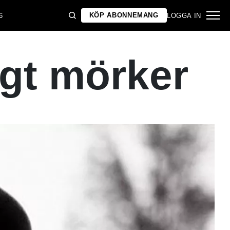
KÖP ABONNEMANG
6
LOGGA IN
igt mörker