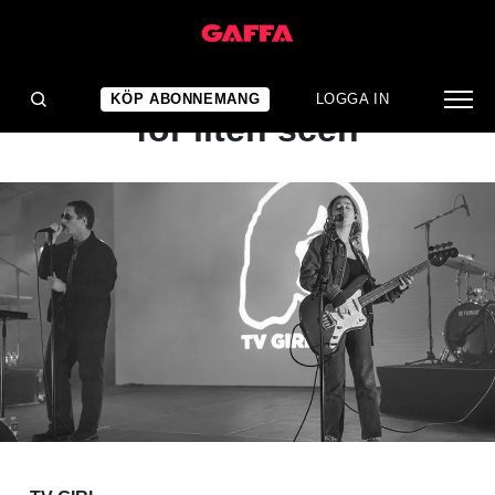
KONSERTRECENSION
Solskensmelodier på en
KÖP ABONNEMANG
LOGGA IN
för liten scen