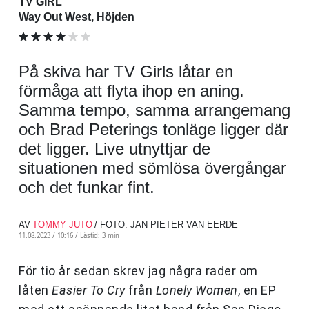
TV GIRL
Way Out West, Höjden
På skiva har TV Girls låtar en
förmåga att flyta ihop en aning.
Samma tempo, samma arrangemang
och Brad Peterings tonläge ligger där
det ligger. Live utnyttjar de
situationen med sömlösa övergångar
och det funkar fint.
AV
TOMMY JUTO
/ FOTO: JAN PIETER VAN EERDE
11.08.2023 / 10:16 /
Lästid: 3 min
För tio år sedan skrev jag några rader om
låten
Easier To Cry
från
Lonely Women
, en EP