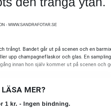
ots den trånga ytan.
SON - WWW.SANDRAFOTAR.SE
ch trångt. Bandet går ut på scenen och en barmi
täller upp champagneflaskor och glas. En sampling
r igång innan hon själv kommer ut på scenen och 
U LÄSA MER?
 1 kr. - Ingen bindning.