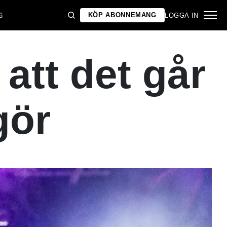
KÖP ABONNEMANG
6
LOGGA IN
 att det går
gör