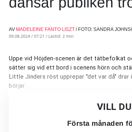
dansar publiken tr
AV
MADELEINE FANTO LISZT
/ FOTO: SANDRA JOHN
09.08.2024 / 07:21 /
Lästid: 2 min
Uppe vid Höjden-scenen är det tätbefolkat o
sätter sig vid ett bord i scenens hörn och s
Little Jinders röst upprepar "det var då" dra
börjar
VILL D
Första månaden för