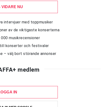
 VIDARE NU
siva intervjuer med toppmusiker
sioner av de viktigaste konserterna
10 000 musikrecensioner
till konserter och festivaler
e – välj bort störande annonser
AFFA+ medlem
LOGGA IN