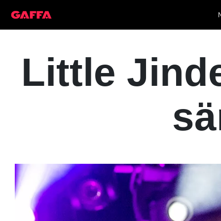
Little Jind
sä