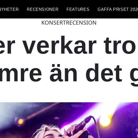
NYHETER
RECENSIONER
FEATURES
GAFFA PRISET 202
KONSERTRECENSION
er verkar tro
mre än det 