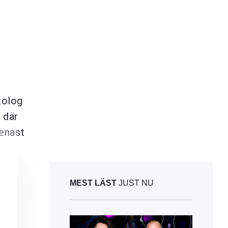
xolog
 där
genast
MEST LÄST
JUST NU