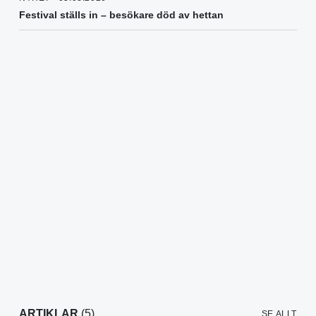
Festival ställs in – besökare död av hettan
ARTIKLAR
(5)
SE ALLT