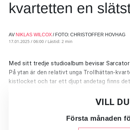
kvartetten en släts
AV
NIKLAS WILCOX
/ FOTO: CHRISTOFFER HOVHAG
17.01.2025 / 06:00 /
Lästid: 2 min
Med sitt tredje studioalbum bevisar Sarcator
På ytan är den relativt unga Trollhättan-kvar
kistlocket och tar ett djupt andetag finns de
VILL D
Första månaden för