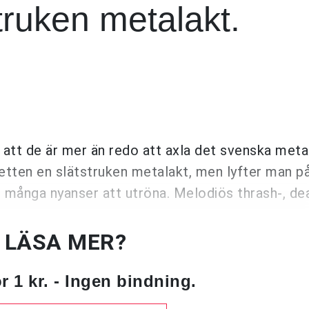
truken metalakt.
 att de är mer än redo att axla det svenska metal
tetten en slätstruken metalakt, men lyfter man p
t många nyanser att utröna. Melodiös thrash-, de
U LÄSA MER?
 1 kr. - Ingen bindning.