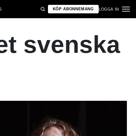
KÖP ABONNEMANG
6
LOGGA IN
det svenska