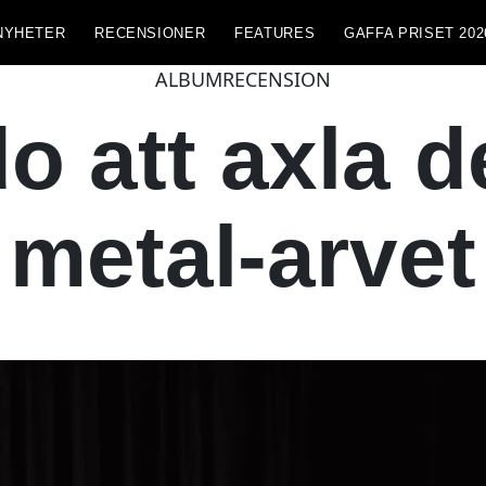
NYHETER
RECENSIONER
FEATURES
GAFFA PRISET 202
ALBUMRECENSION
o att axla 
metal-arvet