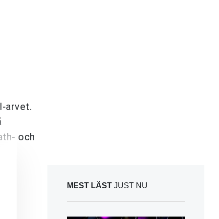
-arvet.
å
ath- och
MEST LÄST
JUST NU