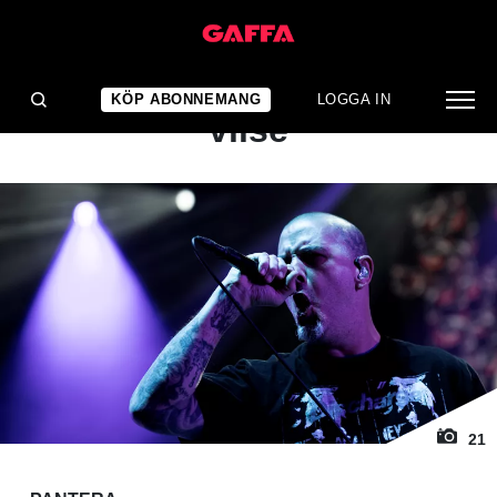
1
/ 21
KONSERTRECENSION
Tjuren från Texas gick
KÖP ABONNEMANG
LOGGA IN
vilse
21