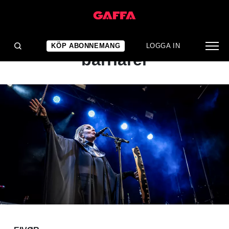
KONSERTRECENSION
Bryter mystikens
KÖP ABONNEMANG
LOGGA IN
barriärer