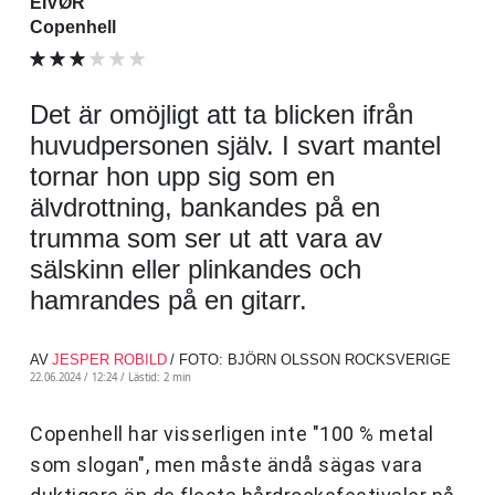
EIVØR
Copenhell
Det är omöjligt att ta blicken ifrån
huvudpersonen själv. I svart mantel
tornar hon upp sig som en
älvdrottning, bankandes på en
trumma som ser ut att vara av
sälskinn eller plinkandes och
hamrandes på en gitarr.
AV
JESPER ROBILD
/ FOTO: BJÖRN OLSSON ROCKSVERIGE
22.06.2024 / 12:24 /
Lästid: 2 min
Copenhell har visserligen inte "100 % metal
som slogan", men måste ändå sägas vara