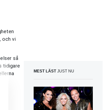
igheten
, och vi
relser så
 tidigare
MEST LÄST
JUST NU
ellerna