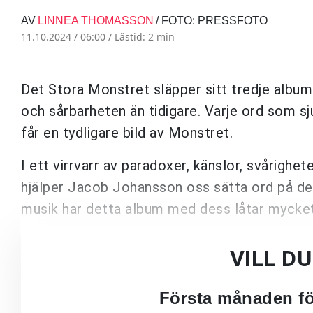
AV
LINNEA THOMASSON
/ FOTO: PRESSFOTO
11.10.2024 / 06:00 /
Lästid: 2 min
Det Stora Monstret släpper sitt tredje album
och sårbarheten än tidigare. Varje ord som sj
får en tydligare bild av Monstret.
I ett virrvarr av paradoxer, känslor, svårighet
hjälper Jacob Johansson oss sätta ord på det 
musik har detta album med dess låtar mycket 
VILL D
Första månaden för