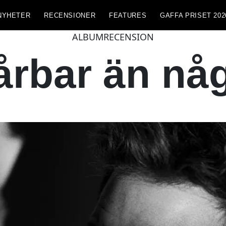
NYHETER
RECENSIONER
FEATURES
GAFFA PRISET 202
ALBUMRECENSION
årbar än nå