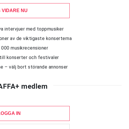
 VIDARE NU
siva intervjuer med toppmusiker
sioner av de viktigaste konserterna
10 000 musikrecensioner
till konserter och festivaler
e – välj bort störande annonser
AFFA+ medlem
LOGGA IN