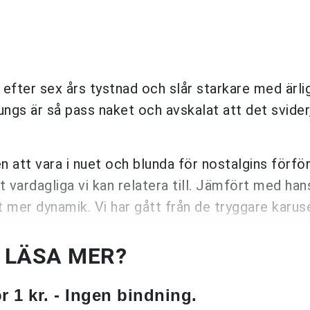
 efter sex års tystnad och slår starkare med ärl
ungs är så pass naket och avskalat att det svider
en att vara i nuet och blunda för nostalgins förfö
vardagliga vi kan relatera till. Jämfört med hans
mer dynamik. Vi har gått från de tryggare karus
U LÄSA MER?
 1 kr. - Ingen bindning.