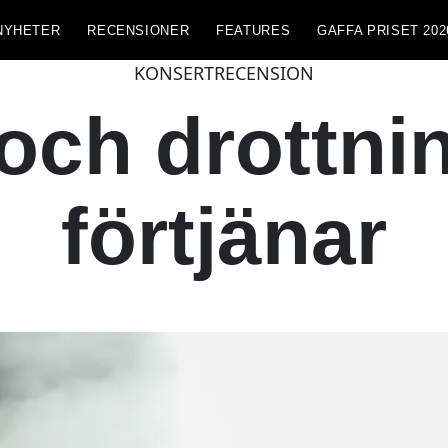
NYHETER
RECENSIONER
FEATURES
GAFFA PRISET 202
KONSERTRECENSION
ch drottnin
förtjänar