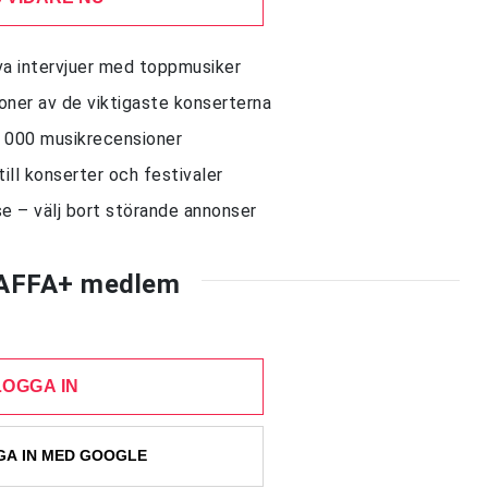
siva intervjuer med toppmusiker
sioner av de viktigaste konserterna
10 000 musikrecensioner
till konserter och festivaler
e – välj bort störande annonser
AFFA+ medlem
LOGGA IN
A IN MED GOOGLE