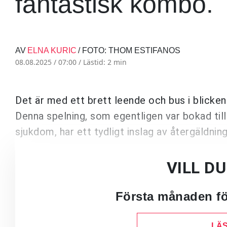
fantastisk kombo.
AV
ELNA KURIC
/ FOTO: THOM ESTIFANOS
08.08.2025 / 07:00 /
Lästid: 2 min
Det är med ett brett leende och bus i blic
Denna spelning, som egentligen var bokad til
sjukdom, har ett tydligt inslag av återgäldnin
VILL D
Första månaden för
LÄS