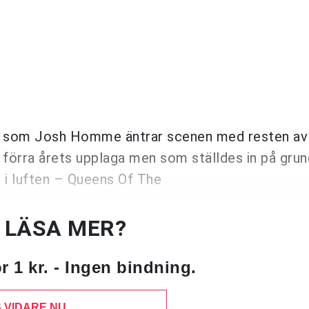
ken som Josh Homme äntrar scenen med resten av
l förra årets upplaga men som ställdes in på grun
g i luften – Queens Of The
U LÄSA MER?
 1 kr. - Ingen bindning.
 VIDARE NU