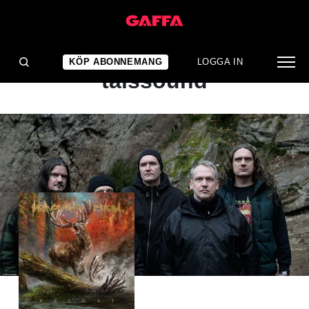
ALBUMRECENSION
Förvaltar ett tidigt 2000-
KÖP ABONNEMANG
LOGGA IN
talssound