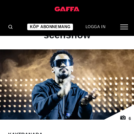
1
/ 6
KONSERTRECENSION
Bjuder på spektakulär
KÖP ABONNEMANG
LOGGA IN
scenshow
6