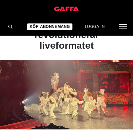
KONSERTRECENSION
Mamma monster
KÖP ABONNEMANG
LOGGA IN
revolutionerar
liveformatet