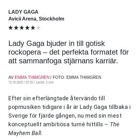
LADY GAGA
Avicii Arena, Stockholm
Lady Gaga bjuder in till gotisk
rockopera – det perfekta formatet för
att sammanfoga stjärnans karriär.
AV
EMMA THIMGREN
/ FOTO: EMMA THIMGREN
13.10.2025 / 07:35 /
Lästid: 2 min
Efter sin efterlängtade återvändo till
popmusiken tidigare i år är Lady Gaga tillbaka i
Sverige för fjärde gången, nu med sin mest
konceptuellt ambitiösa turné hittills –
The
Mayhem Ball
.