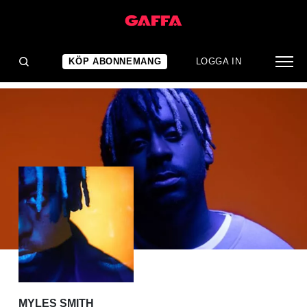
ALBUMRECENSION
Stor röst, svaga låtar
KÖP ABONNEMANG
LOGGA IN
MYLES SMITH