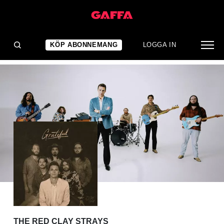
ALBUMRECENSION
En modern klassiker
KÖP ABONNEMANG
LOGGA IN
THE RED CLAY STRAYS