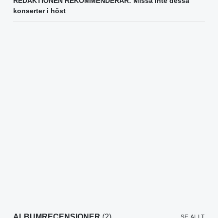
REDAKTIONEN REKOMMENDERAR: Missa inte dessa
konserter i höst
ALBUMRECENSIONER
(2)
SE ALLT