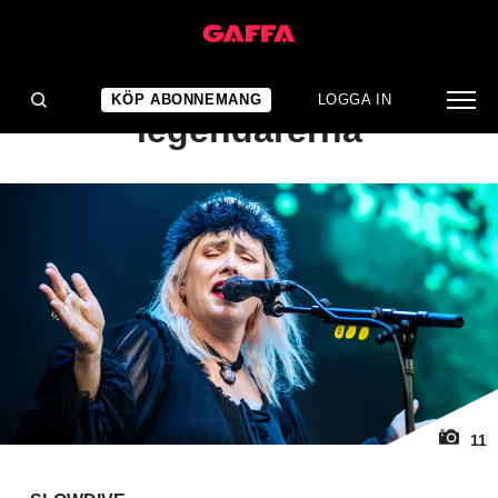
1
/ 11
KONSERTRECENSION
Trivsamt men tråkigt med
KÖP ABONNEMANG
LOGGA IN
legendarerna
11