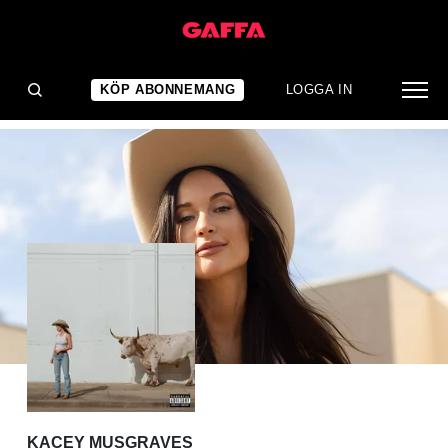
ALBUMRECENSION
Återvänder till sina rötter
KÖP ABONNEMANG
LOGGA IN
KACEY MUSGRAVES