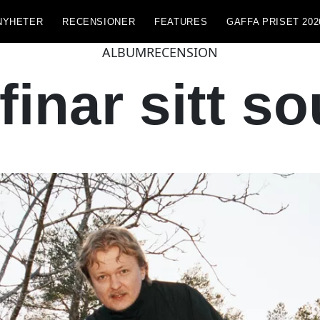
NYHETER
RECENSIONER
FEATURES
GAFFA PRISET 202
ALBUMRECENSION
finar sitt s