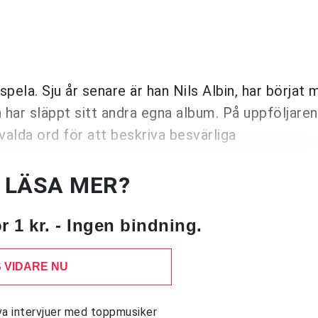
pela. Sju år senare är han Nils Albin, har börjat
har släppt sitt andra egna album. På uppföljaren 
alda ord för att beskriva besvärliga
U LÄSA MER?
 1 kr. - Ingen bindning.
 VIDARE NU
siva intervjuer med toppmusiker