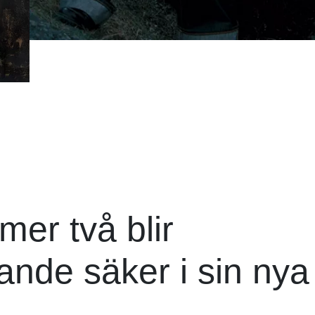
er två blir
nde säker i sin nya s