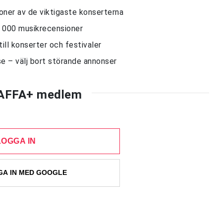
sioner av de viktigaste konserterna
10 000 musikrecensioner
till konserter och festivaler
e – välj bort störande annonser
AFFA+ medlem
LOGGA IN
A IN MED GOOGLE