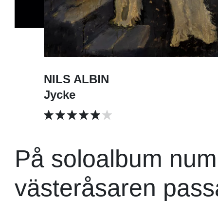
NILS ALBIN
Jycke
På soloalbum numm
västeråsaren passa