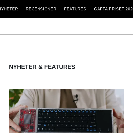
NYHETER
RECENSIONER
FEATURES
GAFFA PRISET 202
NYHETER & FEATURES